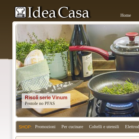
Home
Kitchenaid
SHOP:
Promozioni
Per cucinare
Coltelli e utensili
Elettro