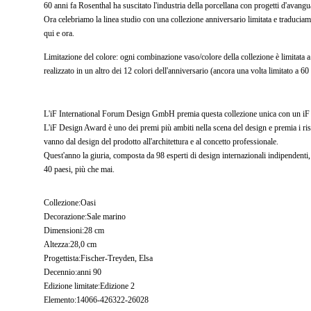
60 anni fa Rosenthal ha suscitato l'industria della porcellana con progetti d'avanguard
Ora celebriamo la linea studio con una collezione anniversario limitata e traducia
qui e ora.
Limitazione del colore: ogni combinazione vaso/colore della collezione è limitata a 
realizzato in un altro dei 12 colori dell'anniversario (ancora una volta limitato a 60
L'iF International Forum Design GmbH premia questa collezione unica con un iF 
L'iF Design Award è uno dei premi più ambiti nella scena del design e premia i risul
vanno dal design del prodotto all'architettura e al concetto professionale.
Quest'anno la giuria, composta da 98 esperti di design internazionali indipendenti,
40 paesi, più che mai.
Collezione:Oasi
Decorazione:Sale marino
Dimensioni:28 cm
Altezza:28,0 cm
Progettista:Fischer-Treyden, Elsa
Decennio:anni 90
Edizione limitate:Edizione 2
Elemento:14066-426322-26028