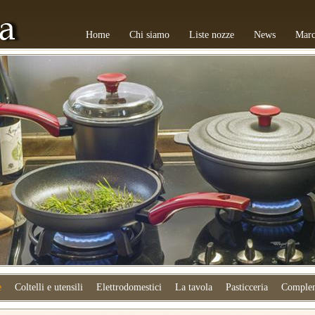
Home
Chi siamo
Liste nozze
News
Marc
e
Coltelli e utensili
Elettrodomestici
La tavola
Pasticceria
Complem