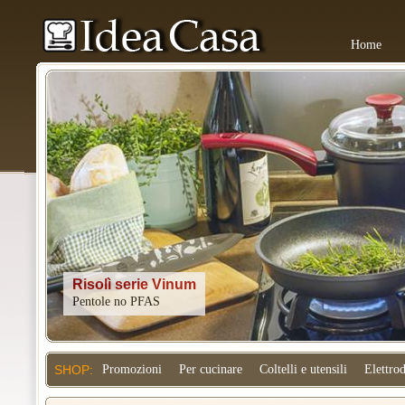
Home
Kitchenaid
SHOP:
Promozioni
Per cucinare
Coltelli e utensili
Elettro