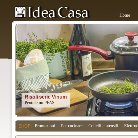
Home
Kitchenaid
SHOP:
Promozioni
Per cucinare
Coltelli e utensili
Elettro