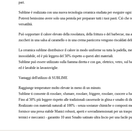
pari.
Sublime è realizzata con una nuova tecnologia ceramica studiata per eseguire ogni ti
Potresti benissimo avere solo una pentola per preparare tutti i tuoi pasti. Ciò che r
versatilità.
Può sopportare il calore elevato della rosolatura, della frittura o del barbecue, ma 
zuccheri in una salsa al caramello o in una crema pasticcera vengono riscaldati de
La ceramica sublime distribuisce il calore in modo uniforme su tutta la padella, meg
inossidabile, ed è più leggera del 50% rispetto a questi altri materiali.
Sublime può essere utilizzato sulla fiamma diretta e con gas, elettrico, vetro, sul 
ed è lavabile in lavastoviglie.
Vantaggi dell'utilizzo di SUBLIME
Raggiunge temperature molto elevate in meno di un minuto.
Sublime ti consente di rosolare, sfumare, rosolare, friggere, rosolare, cuocere a f
Fino al 50% più leggere rispetto alle tradizionali casseruole in ghisa e smalto di d
Realizzato con materiali naturali al 100% - senza sostanze chimiche o composti met
fornisce una presa stabile Manici robusti, aperti e sovradimensionati per un traspor
termici e meccanici - garantito 10 anni Smalto satinato ultra liscio per una facile pul