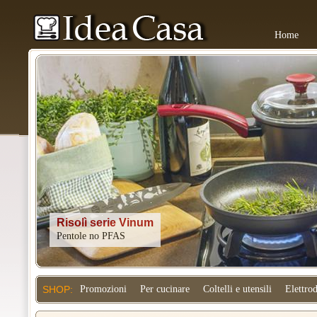
Home
Kitchenaid
SHOP:
Promozioni
Per cucinare
Coltelli e utensili
Elettro