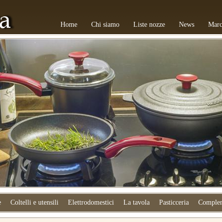
Home
Chi siamo
Liste nozze
News
Marc
e
Coltelli e utensili
Elettrodomestici
La tavola
Pasticceria
Complem