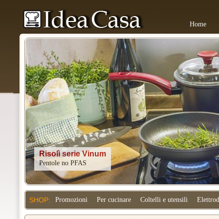
Home
Kitchenaid
SHOP:
Promozioni
Per cucinare
Coltelli e utensili
Elettro