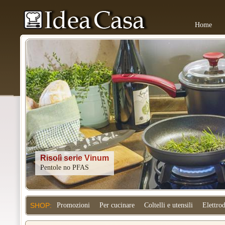
Home
Kitchenaid
SHOP:
Promozioni
Per cucinare
Coltelli e utensili
Elettro