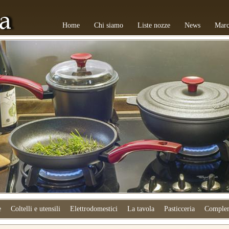
Home
Chi siamo
Liste nozze
News
Marc
e
Coltelli e utensili
Elettrodomestici
La tavola
Pasticceria
Complem