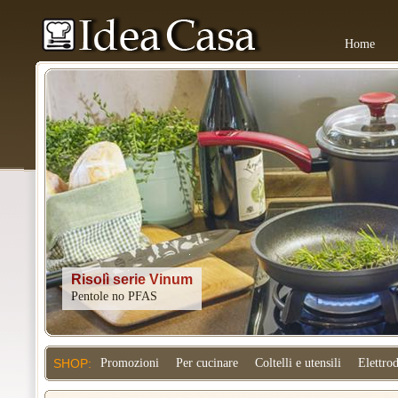
Home
Kitchenaid
SHOP:
Promozioni
Per cucinare
Coltelli e utensili
Elettro