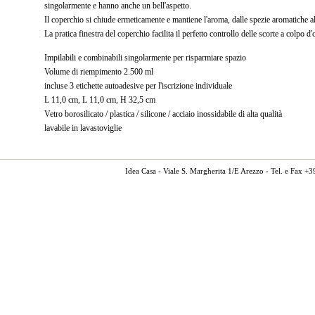
singolarmente e hanno anche un bell'aspetto.
Il coperchio si chiude ermeticamente e mantiene l'aroma, dalle spezie aromatiche al
La pratica finestra del coperchio facilita il perfetto controllo delle scorte a colpo d'
Impilabili e combinabili singolarmente per risparmiare spazio
Volume di riempimento 2.500 ml
incluse 3 etichette autoadesive per l'iscrizione individuale
L 11,0 cm, L 11,0 cm, H 32,5 cm
Vetro borosilicato / plastica / silicone / acciaio inossidabile di alta qualità
lavabile in lavastoviglie
Idea Casa - Viale S. Margherita 1/E Arezzo - Tel. e Fax 