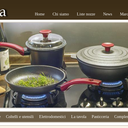
Home
Chi siamo
Liste nozze
News
Marc
e
Coltelli e utensili
Elettrodomestici
La tavola
Pasticceria
Complem