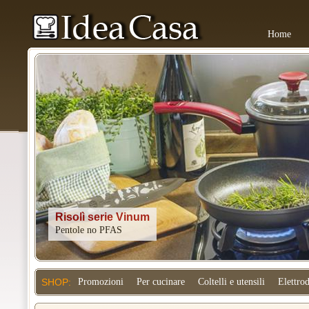
Home
Kitchenaid
SHOP:
Promozioni
Per cucinare
Coltelli e utensili
Elettro