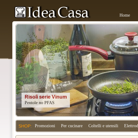
Home
Kitchenaid
SHOP:
Promozioni
Per cucinare
Coltelli e utensili
Elettro