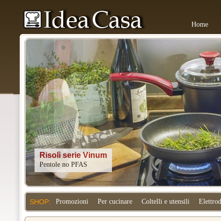
Home
Kitchenaid
SHOP:
Promozioni
Per cucinare
Coltelli e utensili
Elettro