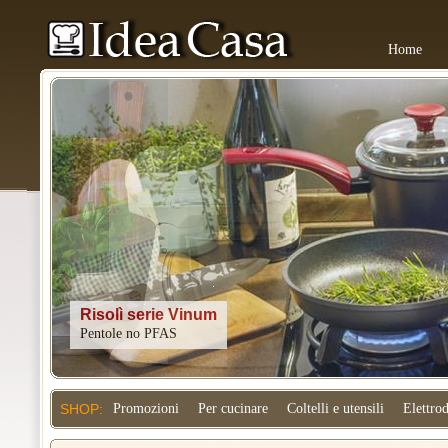
Home
Kitchenaid
SHOP:
Promozioni
Per cucinare
Coltelli e utensili
Elettro