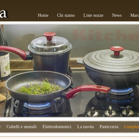
Home
Chi siamo
Liste nozze
News
Marc
e
Coltelli e utensili
Elettrodomestici
La tavola
Pasticceria
Complem