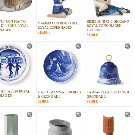
TE' CON PIATTO
BIMBI MINI CHE GIOCANO
MAMMA CON BIMBO BLUE
 DI LEONE ROYAL
ROYAL COPENHAGEN
ROYAL COPENHAGEN
NHAGEN
FIGURINE
215,00
€
85,00
€
HETTA 2020 ROYAL
PIATTO MAMMA 2020 BING
CAMPANELLA 2020 BING &
HAG EN
& GROND AHL
GRONDAH L
59,00
€
89,00
€