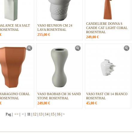
CANDELIERE DONNA S
BALANCE SEA SALT
VASO REUNION CM 24
CANDE CAT LIGHT CORAL
 ROSENTHAL
LAVA ROSENTHAL
ROSENTHAL
€
255,00
€
249,00
€
MARAGONO CORAL
VASO BAOBAB CM 36 SAND
VASO FAST CM 14 BIANCO
 ROSENTHAL
STONE ROSENTHAL
ROSENTHAL
€
249,00
€
45,00
€
Pag |
<<
|
<
|
11
|
12
|
13
|
14
|
15
|
16
|
>