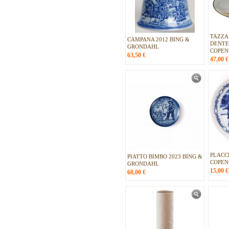
TAZZA 
CAMPANA 2012 BING &
DENTE
GRONDAHL
COPE
63,50
€
47,00
€
PLACC
PIATTO BIMBO 2023 BING &
COPEN
GRONDAHL
15,00
€
68,00
€