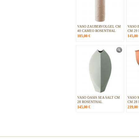
VASO ZAUBERVOLGEL CM
VASO 
40 CAMEO ROSENTHAL
CM 29
185,00
€
145,00
VASO OASIS SEA SALT CM
VASO 
28 ROSENTHAL
CM 28
145,00
€
219,00