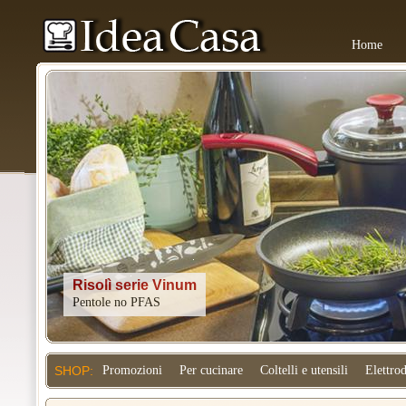
Home
Kitchenaid
SHOP:
Promozioni
Per cucinare
Coltelli e utensili
Elettro