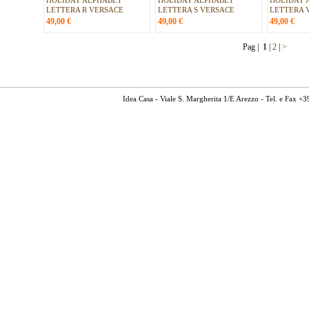
HOLIDAY ALPHABET
HOLIDAY ALPHABET
HOLIDAY 
LETTERA R VERSACE
LETTERA S VERSACE
LETTERA 
49,00
€
49,00
€
49,00
€
Pag |
1
|
2
|
>
Idea Casa - Viale S. Margherita 1/E Arezzo - Tel. e Fax 