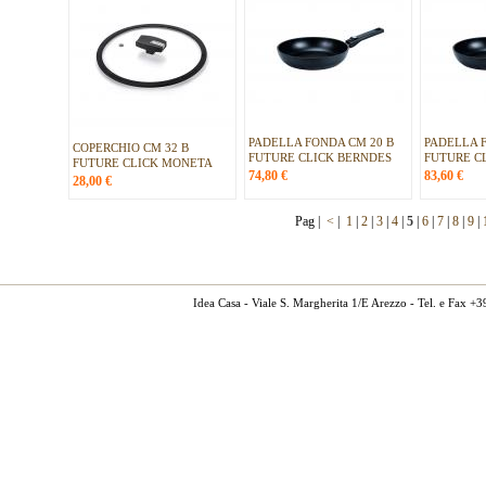
PADELLA FONDA CM 20 B
PADELLA 
COPERCHIO CM 32 B
FUTURE CLICK BERNDES
FUTURE C
FUTURE CLICK MONETA
74,80
€
83,60
€
28,00
€
Pag |
<
|
1
|
2
|
3
|
4
|
5
|
6
|
7
|
8
|
9
|
Idea Casa - Viale S. Margherita 1/E Arezzo - Tel. e Fax 