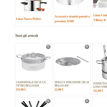
Linea Coo
Accessori e ricambi pentole a
Linea Nuova Perfect
Villeroy &
pressione WMF
Tutti gli articoli
CASSERUOLA CM 24 C/C
DISCO X INDUZIONE CM 20
FONDUTA 
VETRO BELLISAM
BELLIS AM
LONO WM
115,00
€
22,00
€
112,00
€