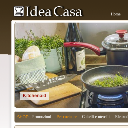
Home
Kitchenaid
SHOP:
Promozioni
Per cucinare
Coltelli e utensili
Elettro