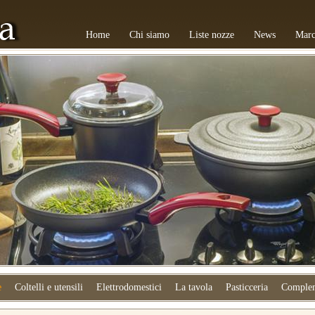
Home
Chi siamo
Liste nozze
News
Marc
e
Coltelli e utensili
Elettrodomestici
La tavola
Pasticceria
Complem