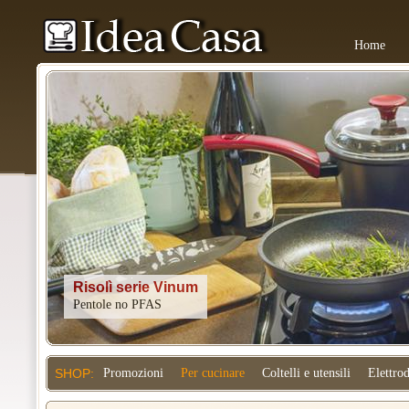
Home
Kitchenaid
SHOP:
Promozioni
Per cucinare
Coltelli e utensili
Elettro