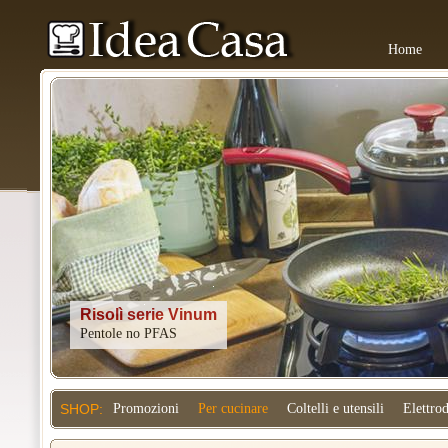
Home
Kitchenaid
SHOP:
Promozioni
Per cucinare
Coltelli e utensili
Elettro