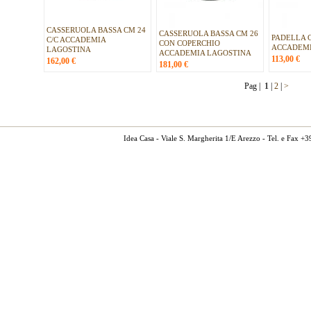
CASSERUOLA BASSA CM 24
CASSERUOLA BASSA CM 26
PADELLA 
C/C ACCADEMIA
CON COPERCHIO
ACCADEMI
LAGOSTINA
ACCADEMIA LAGOSTINA
113,00
€
162,00
€
181,00
€
Pag |
1
|
2
|
>
Idea Casa - Viale S. Margherita 1/E Arezzo - Tel. e Fax 