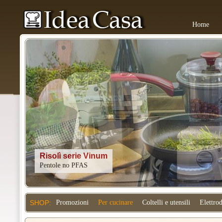
Home
Kitchenaid
SHOP:
Promozioni
Per cucinare
Coltelli e utensili
Elettro