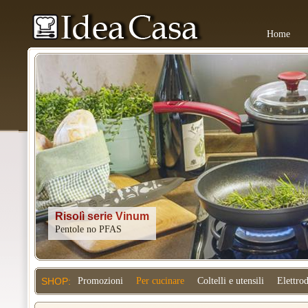
Home
Kitchenaid
SHOP:
Promozioni
Per cucinare
Coltelli e utensili
Elettro