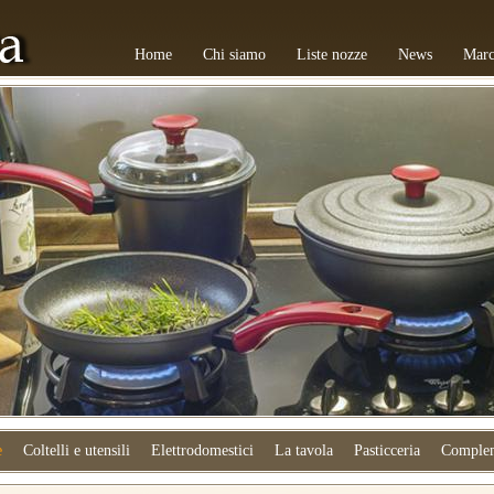
Home
Chi siamo
Liste nozze
News
Marc
e
Coltelli e utensili
Elettrodomestici
La tavola
Pasticceria
Complem