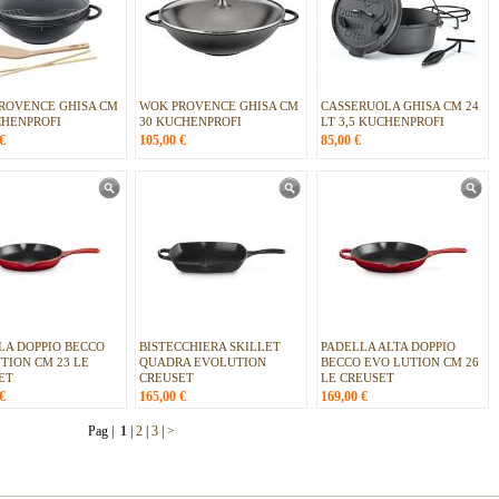
ROVENCE GHISA CM
WOK PROVENCE GHISA CM
CASSERUOLA GHISA CM 24
CHENPROFI
30 KUCHENPROFI
LT 3,5 KUCHENPROFI
€
105,00
€
85,00
€
LA DOPPIO BECCO
BISTECCHIERA SKILLET
PADELLA ALTA DOPPIO
TION CM 23 LE
QUADRA EVOLUTION
BECCO EVO LUTION CM 26
ET
CREUSET
LE CREUSET
€
165,00
€
169,00
€
Pag |
1
|
2
|
3
|
>