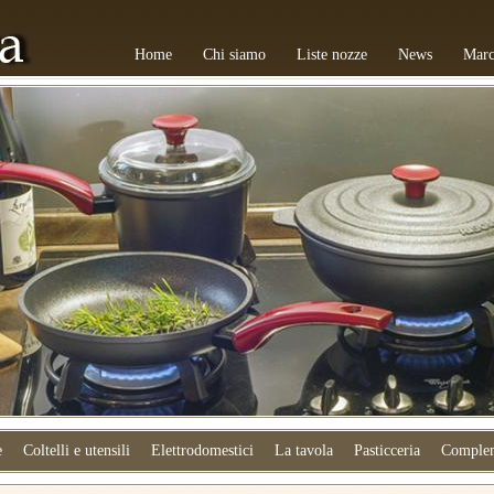
Home
Chi siamo
Liste nozze
News
Marc
e
Coltelli e utensili
Elettrodomestici
La tavola
Pasticceria
Complem