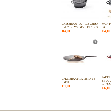
CASSERUOLA OVALE GHISA
WOK P
CM 31 NEW GREY BERNDES
36 KU
164,00
€
154,00
PADEL
CREPIERA CM 32 NERA LE
EVOLU
CREUSET
CREUS
170,00
€
132,00