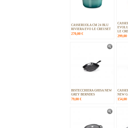
CASSE
CASSERUOLA CM 24 BLU
EVOLU
RIVIERA EVO LE CREUSET
LE CR
270,00
€
299,00
BISTECCHIERA GHISA NEW
CASSE
GREY BERNDES
NEW G
79,00
€
154,00