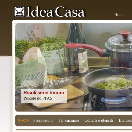
Home
Kitchenaid
SHOP:
Promozioni
Per cucinare
Coltelli e utensili
Elettro