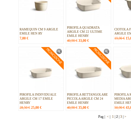
PIROFILA QUADRATA
RAMEQUIN CM 9 ARGILE
CIOTOLA 
ARGILE CM 22 ULTIME
EMILE HEN RY
ARGILE E
EMILE HENRY
7,00
€
19,90 €
15,
40,90 €
33,00
€
PIROFILA INDIVIDUALE
PIROFILA RETTANGOLARE
PIROFILA
ARGILE CM 17 EMILE
PICCOLA ARGILE CM 24
MEDIA ARG
HENRY
EMILE HENRY
EMILE HE
28,50 €
25,00
€
40,90 €
35,00
€
50,90 €
43,
Pag |
<
|
1
|
2
|
3
|
>