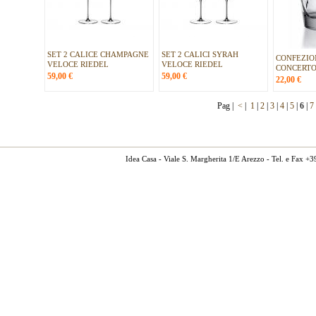
SET 2 CALICE CHAMPAGNE
SET 2 CALICI SYRAH
CONFEZION
VELOCE RIEDEL
VELOCE RIEDEL
CONCERTO 
59,00
€
59,00
€
22,00
€
Pag |
<
|
1
|
2
|
3
|
4
|
5
|
6
|
7
Idea Casa - Viale S. Margherita 1/E Arezzo - Tel. e Fax 