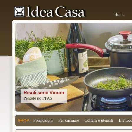
Home
Kitchenaid
SHOP:
Promozioni
Per cucinare
Coltelli e utensili
Elettro