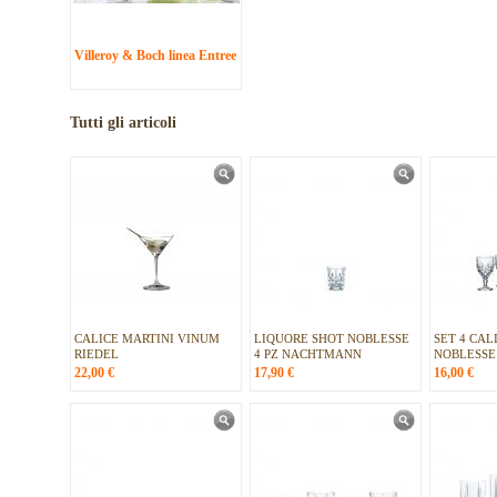
Villeroy & Boch linea Entree
Tutti gli articoli
CALICE MARTINI VINUM
LIQUORE SHOT NOBLESSE
SET 4 CAL
RIEDEL
4 PZ NACHTMANN
NOBLESS
22,00
€
17,90
€
16,00
€