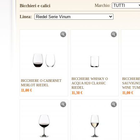
Marchio:
Bicchieri e calici
Linea:
BICCHIERE WHISKY O
BICCHIERE
BICCHIERE O CABERNET
ACQUA H20 CLASSIC
SAUVIGNO
MERLOT RIEDEL
RIEDEL
WINE TUM
11,00
€
11,30
€
11,00
€