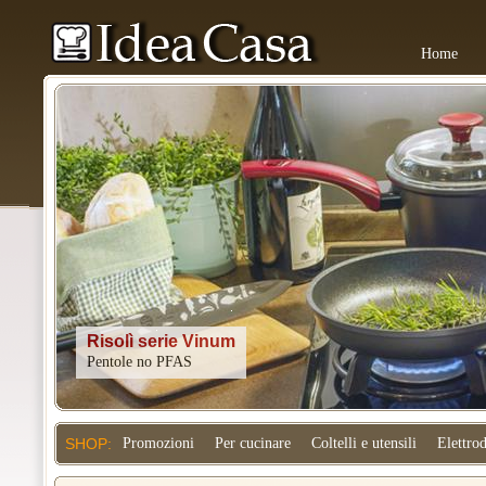
Home
Kitchenaid
SHOP:
Promozioni
Per cucinare
Coltelli e utensili
Elettro