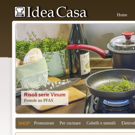
Home
Kitchenaid
SHOP:
Promozioni
Per cucinare
Coltelli e utensili
Elettro