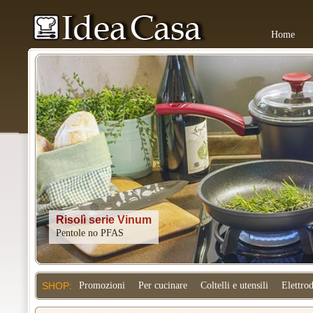
Home
Kitchenaid
SHOP:
Promozioni
Per cucinare
Coltelli e utensili
Elettro