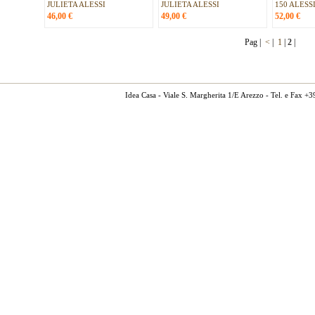
JULIETA ALESSI
JULIETA ALESSI
150 ALESS
46,00
€
49,00
€
52,00
€
Pag |
<
|
1
|
2
|
Idea Casa - Viale S. Margherita 1/E Arezzo - Tel. e Fax 