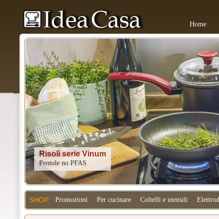
Home
Kitchenaid
SHOP:
Promozioni
Per cucinare
Coltelli e utensili
Elettro