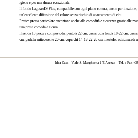
igiene e per una durata eccezionale.
Il fondo Lagoseal® Plus, compatibile con ogni piano cottura, anche per inuzione, è
un’eccellente diffusione del calore senza rischio di attaccamento di cibi.
Pratica presta particolare attenzione anche alla comodità e sicurezza grazie alle mani
una presa comoda e sicura.
Il set da 13 pezzi è compostoda: pentola 22 cm, casseruola fonda 18-22 cm, cass
cm, padella antiaderente 26 cm, coperchi 14-18-22-26 cm, mestolo, schiumarola a 
Idea Casa - Viale S. Margherita 1/E Arezzo - Tel. e Fax 