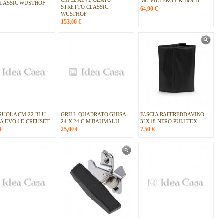
CM 32 ALVE OLATO
ME VILLEROY & BOCH
CLASSIC WUSTHOF
STRETTO CLASSIC
64,90
€
WUSTHOF
153,00
€
RUOLA CM 22 BLU
GRILL QUADRATO GHISA
FASCIA RAFFREDDAVINO
RA EVO LE CREUSET
24 X 24 C M BAUMALU
32X18 NERO PULLTEX
€
25,00
€
7,50
€