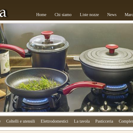
Home
Chi siamo
Liste nozze
News
Marc
e
Coltelli e utensili
Elettrodomestici
La tavola
Pasticceria
Complem